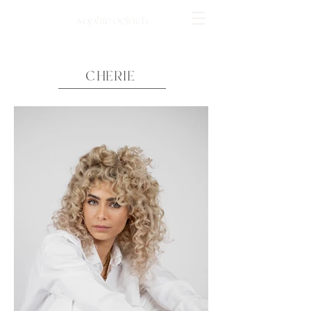
sophie
oelrich
CHERIE