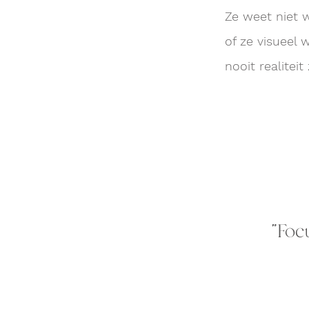
Ze weet niet w
of ze visueel 
nooit realitei
“Foc