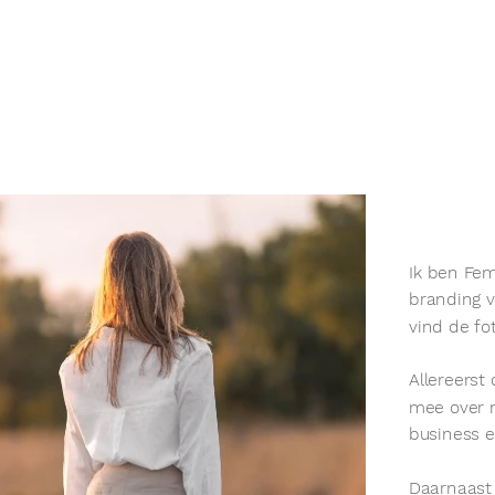
Ik ben Fem
branding 
vind de fot
Allereerst
mee over n
business e
Daarnaast 