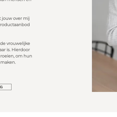
t jouw over mij
 productaanbod
 de vrouwelijke
ar is. Hierdoor
groeien, om hun
 maken.
EG