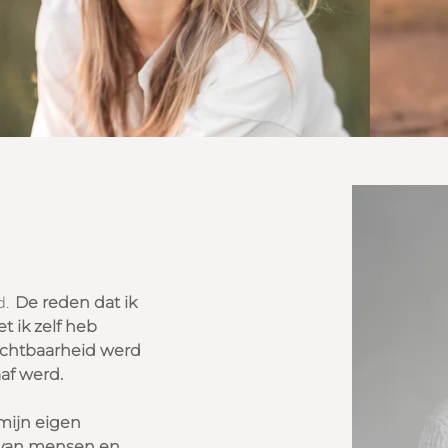
nd.
De reden dat ik
t ik zelf heb
ichtbaarheid werd
af werd.
mijn eigen
 van mensen en