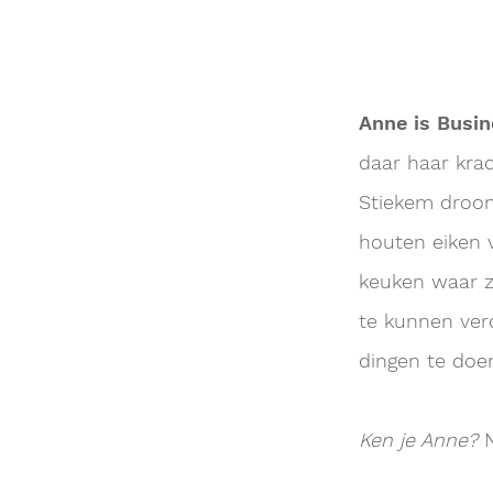
Anne is Busi
daar haar krac
Stiekem droom
houten eiken v
keuken waar z
te kunnen ver
dingen te doe
Ken je Anne?