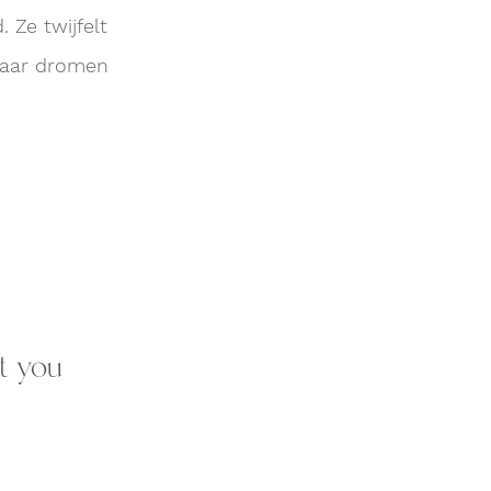
 Ze twijfelt
 haar dromen
t you