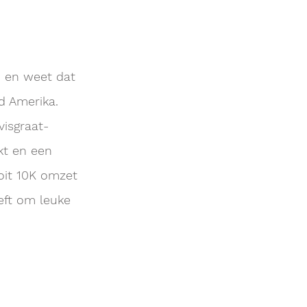
 en weet dat
id Amerika.
isgraat-
kt en een
oit 10K omzet
eft om leuke