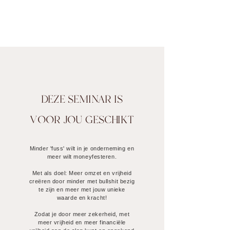
DEZE SEMINAR IS
VOOR JOU GESCHIKT
Minder 'fuss' wilt in je onderneming en
meer wilt moneyfesteren.
Met als doel: Meer omzet en vrijheid
creëren door minder met bullshit bezig
te zijn en meer met jouw unieke
waarde en kracht!
Zodat je door meer zekerheid, met
meer vrijheid en meer financiële