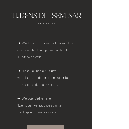
TIJDENS DIT SEMINAR
LEER IK JE:
➞
Wat een personal brand is
en hoe het in je voordeel
kunt werken
➞
Hoe je meer kunt
verdienen door een sterker
persoonlijk merk te zijn
➞
Welke geheimen
ijzersterke succesvolle
bedrijven toepassen