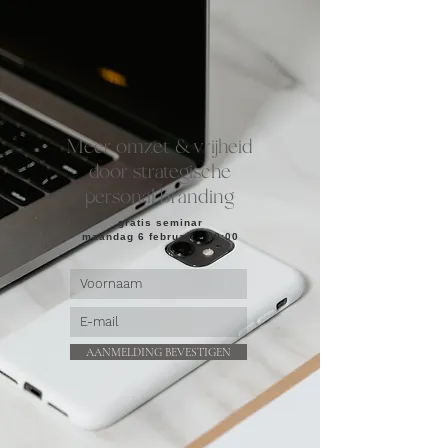
Meer omzet & vrijheid
door strategische
personal branding
gratis seminar
maandag 6 februari - 10:00
AANMELDING BEVESTIGEN