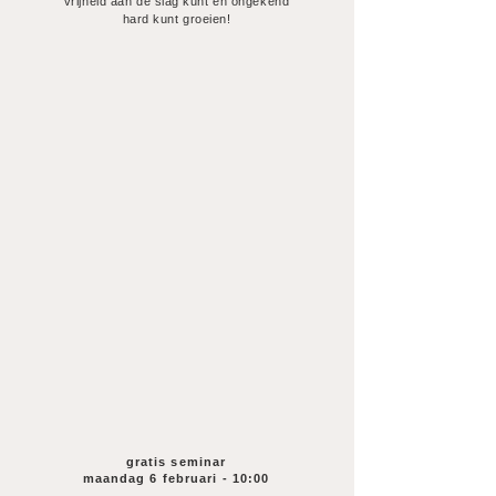
vrijheid aan de slag kunt en ongekend
hard kunt groeien!
gratis seminar
maandag 6 februari - 10:00