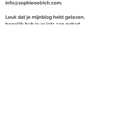
info@sophieoelrich.com.
Leuk dat je mijnblog hebt gelezen, 
hopelijk heb je er iets aan gehad. 
Wil je ook mijn andere blogs lezen? 
Lees dan nu mijn succes blogs: 
‘Binnenkort een fotoshoot? Hier 
moet je op letten!
’
en 
‘2000 
Instagramvolgers? Dat is dan 25 
euro! Bouw jij (mee aan) een Social 
Media Luchtkasteel?’
Oja, in het kader van content & 
social media. Volg je me al op 
I
nstagram
?
Veel liefs,
Sophie