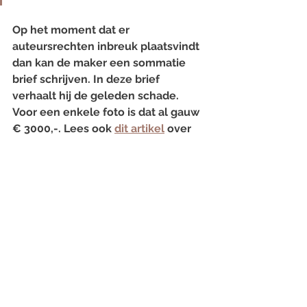
Op het moment dat er 
auteursrechten inbreuk plaatsvindt 
dan kan de maker een sommatie 
brief schrijven. In deze brief 
verhaalt hij de geleden schade. 
Voor een enkele foto is dat al gauw 
€ 3000,-. Lees ook 
dit artikel
 over 
misverstanden omtrent het 
auteursrecht.
Soms spreek ik met een klant af 
een deel van de rechten te 
verkopen. Dan vervalt de huidige 
licentieovereenkomst en wordt er 
een nieuwe opgesteld. Dit komt af 
en toe voor in de fotografie. 